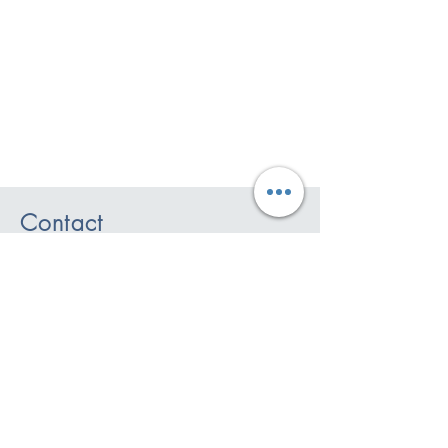
Contact
Telefoon:
0345 536774
Email: info@linpro.nl
Adres: Parkweg 51, 4153 XL, Beesd
Showroom: Parkweg 19
, 4153XK,
Beesd