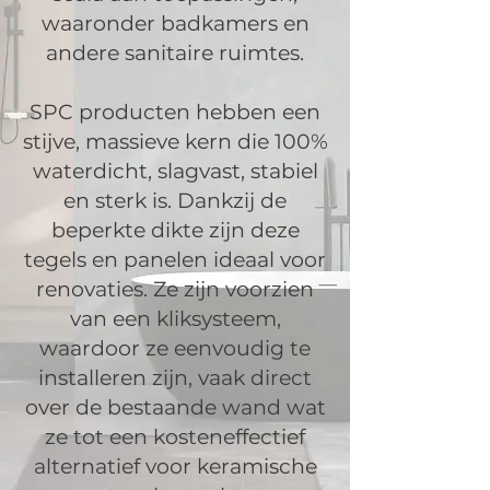
waaronder badkamers en
andere sanitaire ruimtes.
SPC producten hebben een
stijve, massieve kern die 100%
waterdicht, slagvast, stabiel
en sterk is. Dankzij de
beperkte dikte zijn deze
tegels en panelen ideaal voor
renovaties. Ze zijn voorzien
van een kliksysteem,
waardoor ze eenvoudig te
installeren zijn, vaak direct
over de bestaande wand wat
ze tot een kosteneffectief
alternatief voor keramische