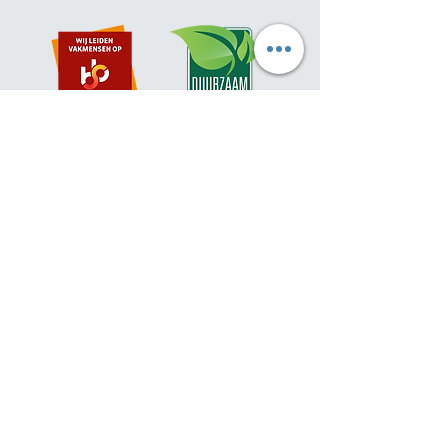
Contact opnemen
Privacy- en Cookie verklaring
|
Privacyreglement
|
Algemene
voorwaarden
|
Leveringsvoorwaarden
| © Linpro
2026
Openingstijden
Ter voorbereiding op de verhuizing
werken wij vanaf
woensdag 15 juli
met
aangepaste werktijden.